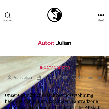
Suchen
Menü
Nepomuk
Landshut
Autor:
Julian
Kategorien
UNCATEGORIZED
zu
Von
Julian
März 31, 2022
1 Kommentar
Beitragsautor
Veröffentlichungsdatum
Unsere gemütliche Dachgeschosswohnung
befindet sich in der Fußgänger-/Fahrradzone
an der Isarpromenade, die historische Altstadt