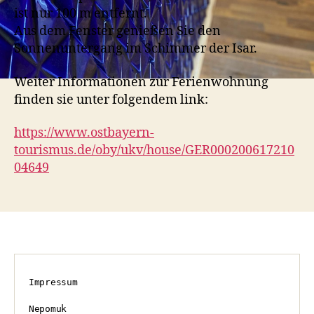
ist nur 100 m entfernt.
Aus dem Fenster genießen Sie den
Sonnenuntergang im Schimmer der Isar.
Weiter Informationen zur Ferienwohnung
finden sie unter folgendem link:
https://www.ostbayern-
tourismus.de/oby/ukv/house/GER000200617210
04649
Impressum

Nepomuk
